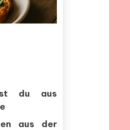
hst du aus
se
pien aus der