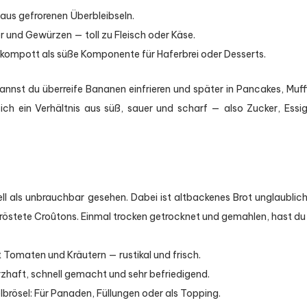
aus gefrorenen Überbleibseln.
r und Gewürzen — toll zu Fleisch oder Käse.
ompott als süße Komponente für Haferbrei oder Desserts.
annst du überreife Bananen einfrieren und später in Pancakes, Muff
ich ein Verhältnis aus süß, sauer und scharf — also Zucker, Essi
ell als unbrauchbar gesehen. Dabei ist altbackenes Brot unglaublich 
östete Croûtons. Einmal trocken getrocknet und gemahlen, hast du
t Tomaten und Kräutern — rustikal und frisch.
rzhaft, schnell gemacht und sehr befriedigend.
ösel: Für Panaden, Füllungen oder als Topping.