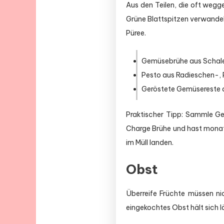
Aus den Teilen, die oft wegg
Grüne Blattspitzen verwandel
Püree.
Gemüsebrühe aus Schalen
Pesto aus Radieschen-, 
Geröstete Gemüsereste a
Praktischer Tipp: Sammle Gem
Charge Brühe und hast monat
im Müll landen.
Obst
Überreife Früchte müssen nic
eingekochtes Obst hält sich l