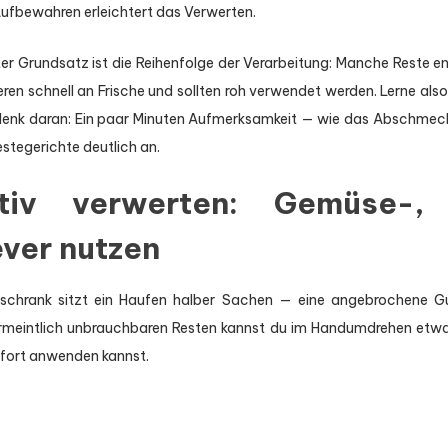
Aufbewahren erleichtert das Verwerten.
ter Grundsatz ist die Reihenfolge der Verarbeitung: Manche Reste e
ieren schnell an Frische und sollten roh verwendet werden. Lerne als
denk daran: Ein paar Minuten Aufmerksamkeit — wie das Abschmecke
tegerichte deutlich an.
tiv verwerten: Gemüse-
ever nutzen
lschrank sitzt ein Haufen halber Sachen — eine angebrochene Gu
rmeintlich unbrauchbaren Resten kannst du im Handumdrehen etwas 
sofort anwenden kannst.