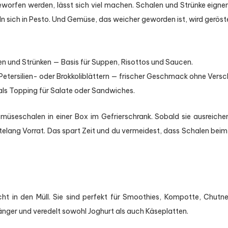
eworfen werden, lässt sich viel machen. Schalen und Strünke eignen
n sich in Pesto. Und Gemüse, das weicher geworden ist, wird geröste
 und Strünken — Basis für Suppen, Risottos und Saucen.
Petersilien- oder Brokkoliblättern — frischer Geschmack ohne Ver
ls Topping für Salate oder Sandwiches.
üseschalen in einer Box im Gefrierschrank. Sobald sie ausreichen
elang Vorrat. Das spart Zeit und du vermeidest, dass Schalen bei
ht in den Müll. Sie sind perfekt für Smoothies, Kompotte, Chutne
änger und veredelt sowohl Joghurt als auch Käseplatten.