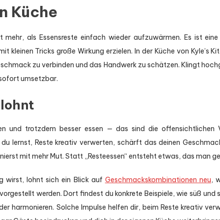
en Küche
t mehr, als Essensreste einfach wieder aufzuwärmen. Es ist eine 
it kleinen Tricks große Wirkung erzielen. In der Küche von Kyle’s 
eschmack zu verbinden und das Handwerk zu schätzen. Klingt hoch
 sofort umsetzbar.
lohnt
ren und trotzdem besser essen — das sind die offensichtlichen
 du lernst, Reste kreativ verwerten, schärft das deinen Geschmac
ierst mit mehr Mut. Statt „Resteessen“ entsteht etwas, das man ger
 wirst, lohnt sich ein Blick auf
Geschmackskombinationen neu
, 
rgestellt werden. Dort findest du konkrete Beispiele, wie süß und s
der harmonieren. Solche Impulse helfen dir, beim Reste kreativ ver