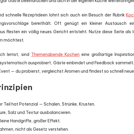
ogar Gäste beeindrucken und dich in der eigenen Küche weiterbringe
nd schnelle Rezeptideen lohnt sich auch ein Besuch der Rubrik
Koc
gsvorschläge bereithält. Oft genügt ein kleiner Austausch ei
us Resten ein völlig neues Gericht entsteht. Nutze diese Seite als
rn möchtest.
ch lernst, sind
Themenabende Kochen
eine großartige Inspiratio
 systematisch ausprobiert, Gäste einbindet und Feedback samme
vent — du probierst, vergleichst Aromen und findest so schnell neue
rinzipien
r Teil hat Potenzial — Schalen, Strünke, Krusten.
ure, Salz und Textur ausbalancieren.
Kleine Handgriffe, großer Effekt.
 Rahmen, nicht als Gesetz verstehen.