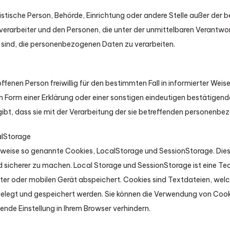
juristische Person, Behörde, Einrichtung oder andere Stelle außer der
erarbeiter und den Personen, die unter der unmittelbaren Verantwo
 sind, die personenbezogenen Daten zu verarbeiten.
roffenen Person freiwillig für den bestimmten Fall in informierter Wei
Form einer Erklärung oder einer sonstigen eindeutigen bestätigende
ibt, dass sie mit der Verarbeitung der sie betreffenden personenbe
alStorage
ilweise so genannte Cookies, LocalStorage und SessionStorage. Die
nd sicherer zu machen. Local Storage und SessionStorage ist eine Tec
r oder mobilen Gerät abspeichert. Cookies sind Textdateien, welc
egt und gespeichert werden. Sie können die Verwendung von Cook
nde Einstellung in Ihrem Browser verhindern.