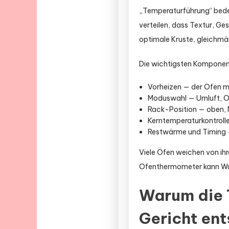
„Temperaturführung“ bedeut
verteilen, dass Textur, G
optimale Kruste, gleichmä
Die wichtigsten Komponen
Vorheizen — der Ofen mu
Moduswahl — Umluft, Ob
Rack-Position — oben, 
Kerntemperaturkontrolle
Restwärme und Timing —
Viele Öfen weichen von ihre
Ofenthermometer kann Wun
Warum die 
Gericht en