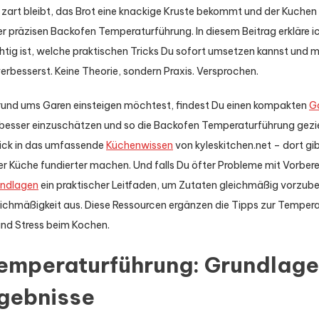
en zart bleibt, das Brot eine knackige Kruste bekommt und der Kuch
ner präzisen Backofen Temperaturführung. In diesem Beitrag erkläre ich
ig ist, welche praktischen Tricks Du sofort umsetzen kannst und mi
verbesserst. Keine Theorie, sondern Praxis. Versprochen.
rund ums Garen einsteigen möchtest, findest Du einen kompakten
Ga
n besser einzuschätzen und so die Backofen Temperaturführung gezie
Blick in das umfassende
Küchenwissen
von kyleskitchen.net – dort gib
r Küche fundierter machen. Und falls Du öfter Probleme mit Vorbere
undlagen
ein praktischer Leitfaden, um Zutaten gleichmäßig vorzuber
leichmäßigkeit aus. Diese Ressourcen ergänzen die Tipps zur Temper
 und Stress beim Kochen.
emperaturführung: Grundlage
rgebnisse