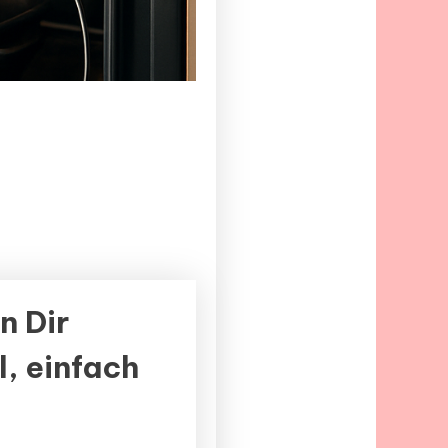
n Dir
l, einfach