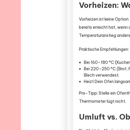
Vorheizen: W
Vorheizen ist keine Option
bereits erreicht hat, wen
Temperaturanstieg anders 
Praktische Empfehlungen:
Bei 160–180 °C (Kuchen
Bei 220–250 °C (Brot, P
Blech verwendest.
Heizt Dein Ofen langsam 
Pro-Tipp: Stelle ein Ofent
Thermometer lügt nicht.
Umluft vs. O