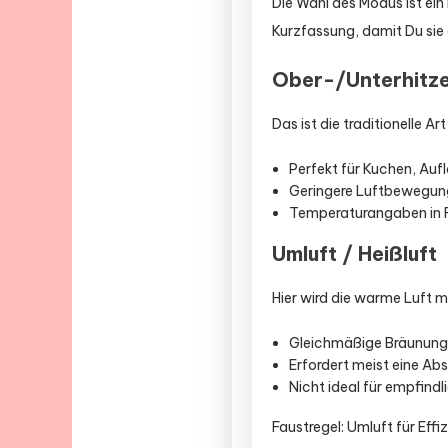
Die Wahl des Modus ist ein
Kurzfassung, damit Du sie g
Ober-/Unterhitz
Das ist die traditionelle 
Perfekt für Kuchen, Auf
Geringere Luftbewegung
Temperaturangaben in R
Umluft / Heißluft
Hier wird die warme Luft mi
Gleichmäßige Bräunung 
Erfordert meist eine A
Nicht ideal für empfind
Faustregel: Umluft für Eff