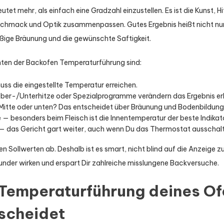
et mehr, als einfach eine Gradzahl einzustellen. Es ist die Kunst, Hi
eschmack und Optik zusammenpassen. Gutes Ergebnis heißt nicht nur
ßige Bräunung und die gewünschte Saftigkeit.
ten der Backofen Temperaturführung sind:
ss die eingestellte Temperatur erreichen.
er-/Unterhitze oder Spezialprogramme verändern das Ergebnis erh
Mitte oder unten? Das entscheidet über Bräunung und Bodenbildung
 — besonders beim Fleisch ist die Innentemperatur der beste Indikat
 das Gericht gart weiter, auch wenn Du das Thermostat ausschalt
n Sollwerten ab. Deshalb ist es smart, nicht blind auf die Anzeige z
der wirken und erspart Dir zahlreiche misslungene Backversuche.
Temperaturführung deines Of
tscheidet