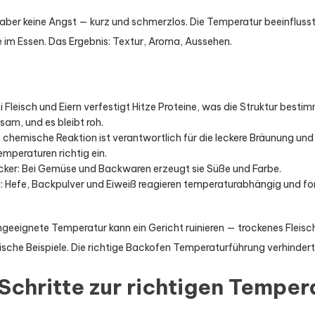
, aber keine Angst — kurz und schmerzlos. Die Temperatur beeinflus
 im Essen. Das Ergebnis: Textur, Aroma, Aussehen.
 Fleisch und Eiern verfestigt Hitze Proteine, was die Struktur bestim
gsam, und es bleibt roh.
e chemische Reaktion ist verantwortlich für die leckere Bräunung und
emperaturen richtig ein.
cker: Bei Gemüse und Backwaren erzeugt sie Süße und Farbe.
: Hefe, Backpulver und Eiweiß reagieren temperaturabhängig und fo
eeignete Temperatur kann ein Gericht ruinieren — trockenes Fleisch
ische Beispiele. Die richtige Backofen Temperaturführung verhindert
Schritte zur richtigen Tempe