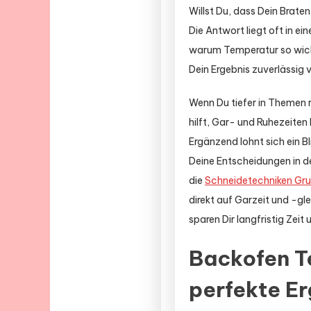
Willst Du, dass Dein Brat
Die Antwort liegt oft in ei
warum Temperatur so wicht
Dein Ergebnis zuverlässig 
Wenn Du tiefer in Themen 
hilft, Gar- und Ruhezeite
Ergänzend lohnt sich ein 
Deine Entscheidungen in de
die
Schneidetechniken Gr
direkt auf Garzeit und -g
sparen Dir langfristig Zeit
Backofen T
perfekte E