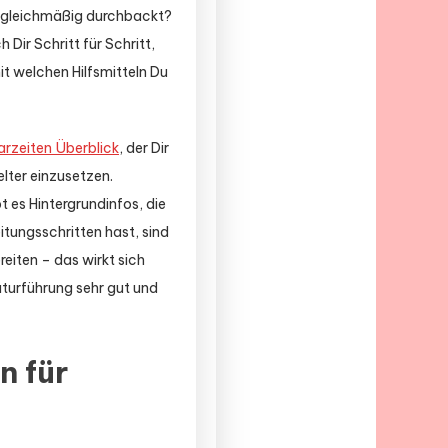
en gleichmäßig durchbackt?
 Dir Schritt für Schritt,
t welchen Hilfsmitteln Du
rzeiten Überblick
, der Dir
lter einzusetzen.
t es Hintergrundinfos, die
itungsschritten hast, sind
eiten – das wirkt sich
aturführung sehr gut und
n für