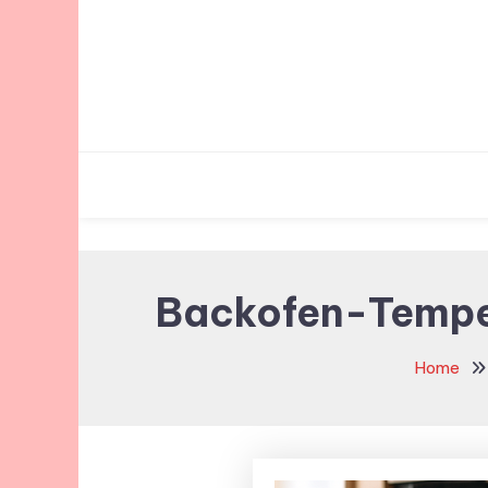
Skip
To
Content
Backofen-Temper
Home