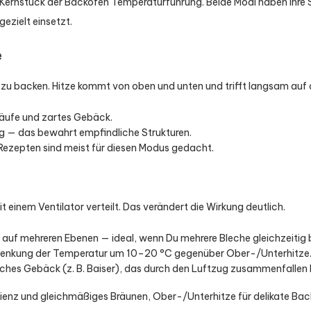
 Kernstück der Backofen Temperaturführung. Beide Modi haben ihre S
ezielt einsetzt.
e
Art zu backen. Hitze kommt von oben und unten und trifft langsam auf
läufe und zartes Gebäck.
 — das bewahrt empfindliche Strukturen.
ezepten sind meist für diesen Modus gedacht.
t einem Ventilator verteilt. Das verändert die Wirkung deutlich.
auf mehreren Ebenen — ideal, wenn Du mehrere Bleche gleichzeitig 
bsenkung der Temperatur um 10–20 °C gegenüber Ober-/Unterhitze
liches Gebäck (z. B. Baiser), das durch den Luftzug zusammenfallen 
izienz und gleichmäßiges Bräunen, Ober-/Unterhitze für delikate Ba