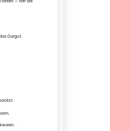
tärken — hier die
 das Gargut.
backst.
.
kann.
ckwaren.