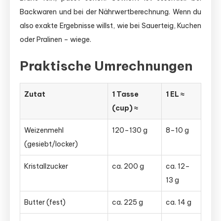
Backwaren und bei der Nährwertberechnung. Wenn du
also exakte Ergebnisse willst, wie bei Sauerteig, Kuchen
oder Pralinen – wiege.
Praktische Umrechnungen
Zutat
1 Tasse
1 EL ≈
(cup) ≈
Weizenmehl
120–130 g
8–10 g
(gesiebt/locker)
Kristallzucker
ca. 200 g
ca. 12–
13 g
Butter (fest)
ca. 225 g
ca. 14 g