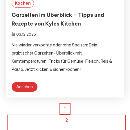
Kochen
Garzeiten im Überblick – Tipps und
Rezepte von Kyles Kitchen
03.12.2025
Nie wieder verkochte oder rohe Speisen: Dein
praktischer Garzeiten-Überblick mit
Kerntemperaturen, Tricks für Gemüse, Fleisch, Reis &
Pasta. Jetzt klicken & sicher kochen!
Ansehen
Seitennummerierung
1
der
2